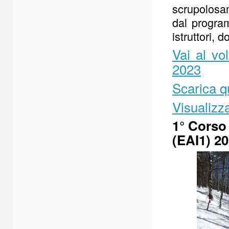
scrupolosam
dal program
istruttori, 
Vai al vo
2023
Scarica q
Visualizz
1° Corso
(EAI1) 2