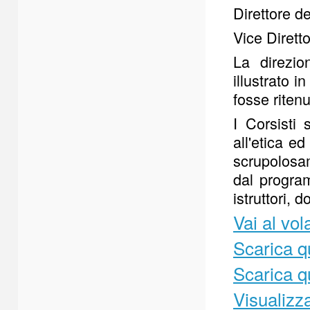
Direttore d
Vice Dire
La direzio
illustrato 
fosse ritenu
I Corsisti
all'etica e
scrupolosam
dal program
istruttori, 
Vai al vo
Scarica q
Scarica q
Visualizz