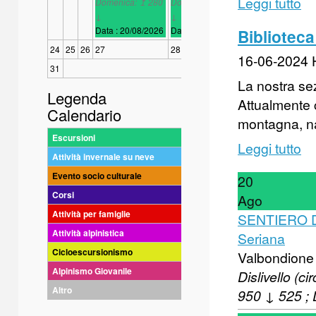
Leggi tutto
Domenica: ↥ 280
Domenica: ↥ 280
Domenica: ↥ 280
↓
↓
↓
Data :
20/08/2026
Data :
21/08/2026
Data :
22/08/2026
Biblioteca
24
25
26
27
28
29
16-06-2024
31
La nostra sez
Legenda
Attualmente c
Calendario
montagna, nar
Escursioni
Leggi tutto
Attività invernale su neve
Evento socio culturale
20
Corsi
Ago
Attività per famiglie
SENTIERO DE
Attività alpinistica
Seriana
Cicloescursionismo
Valbondione
Alpinismo Giovanile
Dislivello (c
Altro
950 ↓ 525 ;