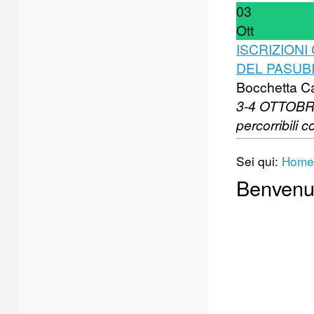
03
Ott
ISCRIZIONI 
DEL PASUB
Bocchetta C
3-4 OTTOBRE 
percorribili c
Sei qui:
Home
Benvenut