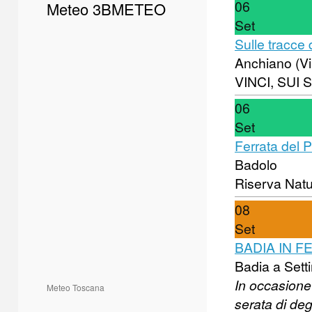
06
Meteo 3BMETEO
Set
Sulle tracce 
Anchiano (Vi
VINCI, SUI 
06
Set
Ferrata del P
Badolo
Riserva Natu
08
Set
BADIA IN F
Badia a Sett
In occasione
Meteo Toscana
serata di deg