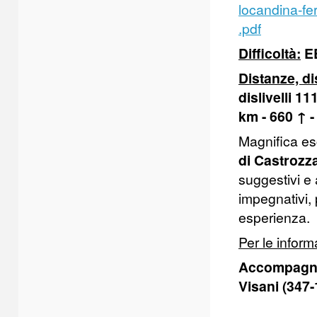
locandina-fer
.pdf
Difficoltà:
E
Distanze, di
dislivelli 1
km - 660 ↑ -
Magnifica es
di Castrozz
suggestivi e 
impegnativi, 
esperienza.
Per le inform
Accompagnat
Visani (347