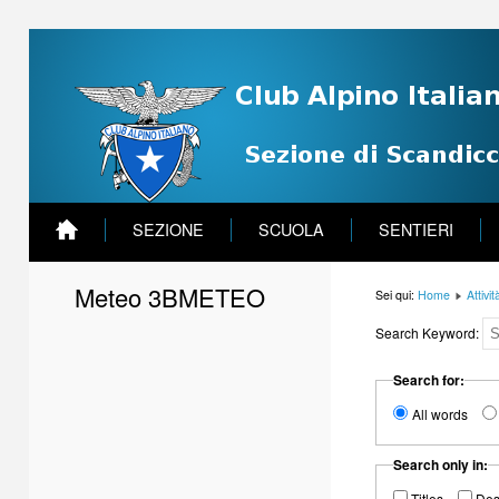
SEZIONE
SCUOLA
SENTIERI
Meteo 3BMETEO
Sei qui:
Home
Attivit
Search Keyword:
Search for:
All words
Search only in:
Titles
Des