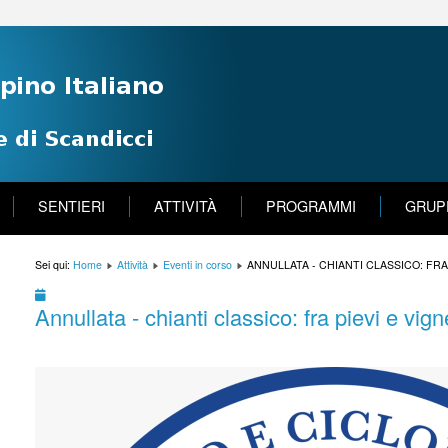
SENTIERI
ATTIVITÀ
PROGRAMMI
GRUP
Sei qui:
Home
Attività
Eventi in corso
ANNULLATA - CHIANTI CLASSICO: FRA
Annullata - chianti classico: fra pievi e vig